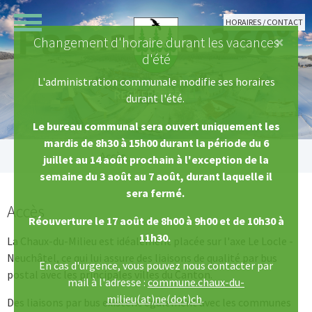
Aller au contenu principal
HORAIRES / CONTACT
×
Changement d'horaire durant les vacances
d'été
L'administration communale modifie ses horaires
durant l'été.
Le bureau communal sera ouvert uniquement les
mardis de 8h30 à 15h00 durant la période du 6
Vous êtes ici:
Accès
juillet au 14 août prochain à l'exception de la
semaine du 3 août au 7 août, durant laquelle il
sera fermé.
Accès
Réouverture le 17 août de 8h00 à 9h00 et de 10h30 à
11h30.
La Chaux-du-Milieu est idéalement placée sur l'axe Le Locle -
Neuchâtel, ce qui lui assure des liaisons de qualité par bus
En cas d'urgence, vous pouvez nous contacter par
postal avec les principales villes du Canton.
mail à l'adresse :
commune.chaux-du-
milieu(at)ne(dot)ch
.
Des liaisons par bus existent également avec les communes