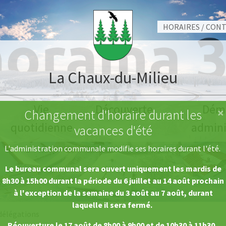
HORAIRES / CON
La Chaux-du-Milieu
Vie
Découverte
Dém
×
Changement d'horaire durant les
quotidienne
admini
vacances d'été
L'administration communale modifie ses horaires durant l'été.
Le bureau communal sera ouvert uniquement les mardis de
8h30 à 15h00 durant la période du 6 juillet au 14 août prochain
à l'exception de la semaine du 3 août au 7 août, durant
laquelle il sera fermé.
délégations
Réouverture le 17 août de 8h00 à 9h00 et de 10h30 à 11h30.