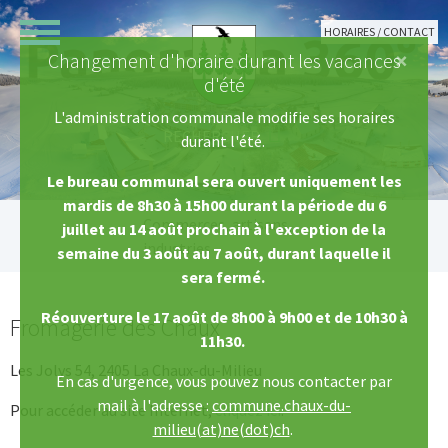
Aller au contenu principal
HORAIRES / CONTACT
×
Changement d'horaire durant les vacances
d'été
L'administration communale modifie ses horaires
durant l'été.
Le bureau communal sera ouvert uniquement les
mardis de 8h30 à 15h00 durant la période du 6
Vous êtes ici:
Commerces, artisans,
juillet au 14 août prochain à l'exception de la
industries
semaine du 3 août au 7 août, durant laquelle il
sera fermé.
Réouverture le 17 août de 8h00 à 9h00 et de 10h30 à
Fromagerie des Chaux
11h30.
Les Jolys 54, 2405 La Chaux-du-Milieu
En cas d'urgence, vous pouvez nous contacter par
mail à l'adresse :
commune.chaux-du-
Pour accéder au site Internet,
cliquez ici
.
milieu(at)ne(dot)ch
.