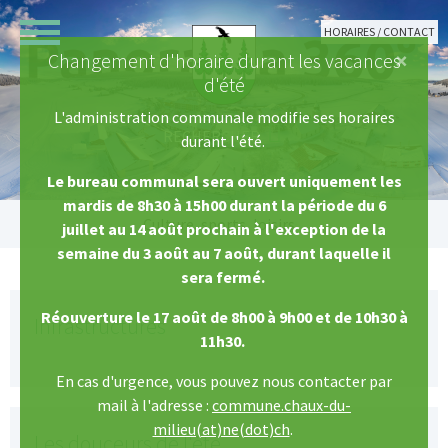
Aller au contenu principal
HORAIRES / CONTACT
×
Changement d'horaire durant les vacances
d'été
L'administration communale modifie ses horaires
durant l'été.
Le bureau communal sera ouvert uniquement les
mardis de 8h30 à 15h00 durant la période du 6
Vous êtes ici:
Culture, sports, loisirs
juillet au 14 août prochain à l'exception de la
semaine du 3 août au 7 août, durant laquelle il
sera fermé.
Réouverture le 17 août de 8h00 à 9h00 et de 10h30 à
Infrastructures
11h30.
En cas d'urgence, vous pouvez nous contacter par
mail à l'adresse :
commune.chaux-du-
milieu(at)ne(dot)ch
.
Les douceurs de l'été