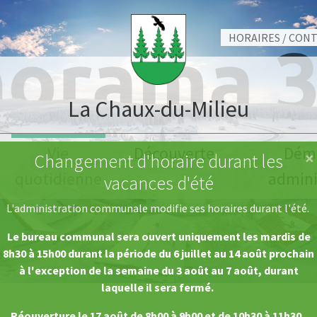
HORAIRES / CON
La Chaux-du-Milieu
Vie
Découverte
Dém
×
Changement d'horaire durant les
quotidienne
admini
vacances d'été
L'administration communale modifie ses horaires durant l'été.
Le bureau communal sera ouvert uniquement les mardis de
8h30 à 15h00 durant la période du 6 juillet au 14 août prochain
à l'exception de la semaine du 3 août au 7 août, durant
laquelle il sera fermé.
Réouverture le 17 août de 8h00 à 9h00 et de 10h30 à 11h30.