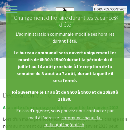
Aller au contenu principal
HORAIRES / CONTACT
×
Changement d'horaire durant les vacances
d'été
L'administration communale modifie ses horaires
durant l'été.
Le bureau communal sera ouvert uniquement les
mardis de 8h30 à 15h00 durant la période du 6
Vous êtes ici:
Etat civil
juillet au 14 août prochain à l'exception de la
Déclaration du nom
semaine du 3 août au 7 août, durant laquelle il
sera fermé.
Réouverture le 17 août de 8h00 à 9h00 et de 10h30 à
Déclaration du nom
11h30.
A la suite d'un mariage célébré avant le 1er janvier 2013
En cas d'urgence, vous pouvez nous contacter par
mail à l'adresse :
commune.chaux-du-
Lors d'un mariage encore existant, le conjoint qui a changé son
milieu(at)ne(dot)ch
.
nom au moment du mariage avant le 1er janvier 2013 peut