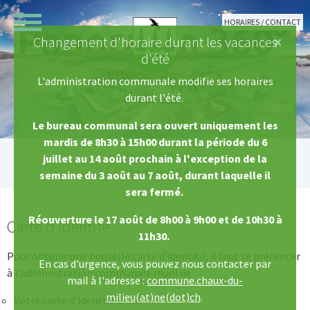
Aller au contenu principal
HORAIRES / CONTACT
×
Changement d'horaire durant les vacances
d'été
L'administration communale modifie ses horaires
durant l'été.
Le bureau communal sera ouvert uniquement les
mardis de 8h30 à 15h00 durant la période du 6
Vous êtes ici:
Documents d'identité
juillet au 14 août prochain à l'exception de la
Carte d'identité
semaine du 3 août au 7 août, durant laquelle il
sera fermé.
Réouverture le 17 août de 8h00 à 9h00 et de 10h30 à
Carte d'identité
11h30.
Pour obtenir une nouvelle carte d'identité, il faut se présenter
En cas d'urgence, vous pouvez nous contacter par
à l'administration communale muni de
mail à l'adresse :
commune.chaux-du-
milieu(at)ne(dot)ch
.
Votre carte d'identité échue