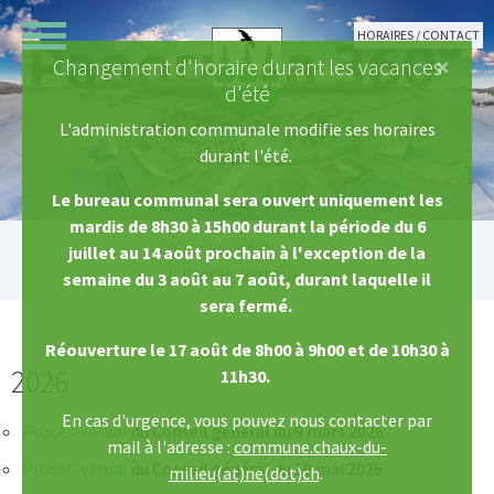
Aller au contenu principal
HORAIRES / CONTACT
×
Changement d'horaire durant les vacances
d'été
L'administration communale modifie ses horaires
durant l'été.
Le bureau communal sera ouvert uniquement les
mardis de 8h30 à 15h00 durant la période du 6
Vous êtes ici:
Conseil général
juillet au 14 août prochain à l'exception de la
Procès-verbaux
semaine du 3 août au 7 août, durant laquelle il
sera fermé.
Réouverture le 17 août de 8h00 à 9h00 et de 10h30 à
2026
11h30.
En cas d'urgence, vous pouvez nous contacter par
Procès-verbal
du Conseil général du 9 mars 2026
mail à l'adresse :
commune.chaux-du-
Procès-verbal
​​​​​​​ du Conseil général du 19 mai 2026
milieu(at)ne(dot)ch
.