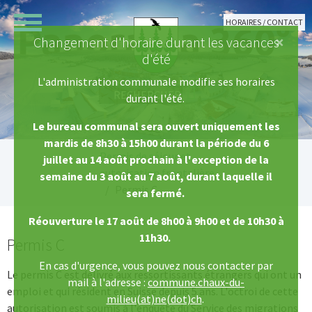
Aller au contenu principal
HORAIRES / CONTACT
×
Changement d'horaire durant les vacances
d'été
L'administration communale modifie ses horaires
durant l'été.
Le bureau communal sera ouvert uniquement les
mardis de 8h30 à 15h00 durant la période du 6
Vous êtes ici:
Permis de séjour et
juillet au 14 août prochain à l'exception de la
autorisation frontalière
semaine du 3 août au 7 août, durant laquelle il
Permis C
sera fermé.
Réouverture le 17 août de 8h00 à 9h00 et de 10h30 à
11h30.
Permis C
En cas d'urgence, vous pouvez nous contacter par
Le permis C est délivré aux ressortissants étrangers qui ont un
mail à l'adresse :
commune.chaux-du-
emploi et qui résident en Suisse depuis 5 ans. L'octroi de cette
milieu(at)ne(dot)ch
.
autorisation est soumis à l'enquête du Service des migrations