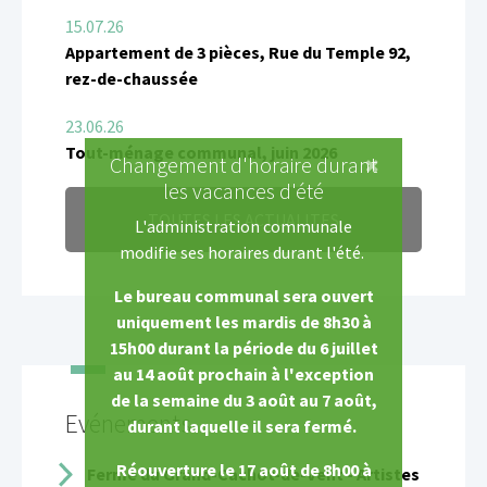
15.07.26
Appartement de 3 pièces, Rue du Temple 92,
rez-de-chaussée
23.06.26
Tout-ménage communal, juin 2026
×
Changement d'horaire durant
les vacances d'été
TOUTES LES ACTUALITES
L'administration communale
modifie ses horaires durant l'été.
Le bureau communal sera ouvert
uniquement les mardis de 8h30 à
15h00 durant la période du 6 juillet
au 14 août prochain à l'exception
de la semaine du 3 août au 7 août,
Evénements
durant laquelle il sera fermé.
Réouverture le 17 août de 8h00 à
Ferme du Grand-Cachot-de-Vent - Artistes