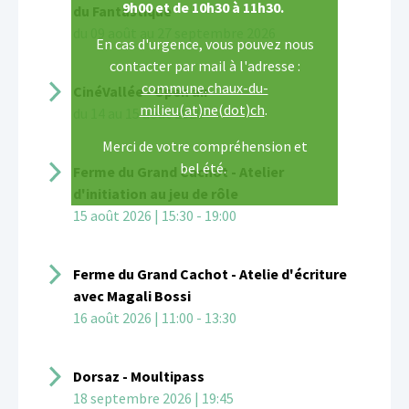
9h00 et de 10h30 à 11h30.
du Fantastique
du 09 août au 27 septembre 2026
En cas d'urgence, vous pouvez nous
contacter par mail à l'adresse :
commune.chaux-du-
CinéVallée - Open air
milieu(at)ne(dot)ch
.
du 14 au 15 août 2026
Merci de votre compréhension et
bel été.
Ferme du Grand Cachot - Atelier
d'initiation au jeu de rôle
15 août 2026 | 15:30 - 19:00
Ferme du Grand Cachot - Atelie d'écriture
avec Magali Bossi
16 août 2026 | 11:00 - 13:30
Dorsaz - Moultipass
18 septembre 2026 | 19:45