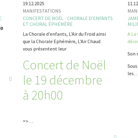
19.12.2025
11.1
MANIFESTATIONS
MAN
E
CONCERT DE NOËL - CHORALE D'ENFANTS
JAME
ET CHORAL ÉPHÉMÈRE
MILI
30
La Chorale d'enfants, L'Air du Froid ainsi
A La 
que la Chorale Ephémère, L'Air Chaud
déce
vous présentent leur
Son 
Concert de Noël
Sous 
les
le 19 décembre
à 20h00
=>…