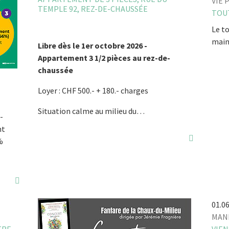
VIE 
TEMPLE 92, REZ-DE-CHAUSSÉE
TOU
Le t
main
Libre dès le 1er octobre 2026 -
Appartement 3 1/2 pièces au rez-de-
chaussée
Loyer : CHF 500.- + 180.- charges
Situation calme au milieu du…
-
nt
%
01.0
MAN