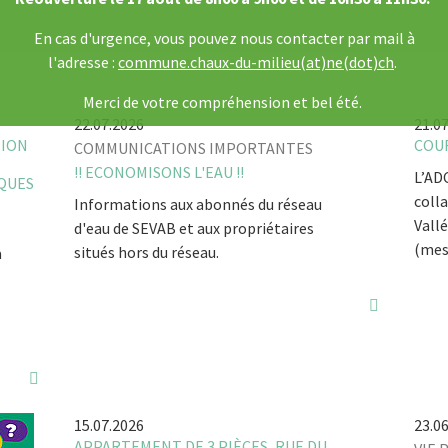
En cas d'urgence, vous pouvez nous contacter par mail à
l'adresse :
commune.chaux-du-milieu(at)ne(dot)ch
.
Merci de votre compréhension et bel été.
22.07.2026
21.0
TION
COUR
COMMUNICATIONS IMPORTANTES
!! ECONOMISONS L'EAU !!
L’AD
IQUES
colla
Informations aux abonnés du réseau
Vall
d'eau de SEVAB et aux propriétaires
(mes
situés hors du réseau.
a
15.07.2026
23.0
APPARTEMENT DE 3 PIÈCES, RUE DU