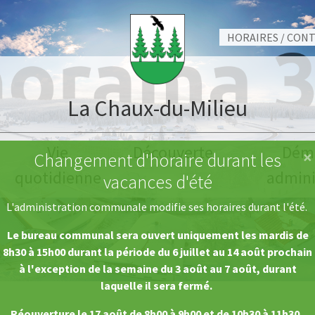
HORAIRES / CON
La Chaux-du-Milieu
Vie
Découverte
Dém
×
Changement d'horaire durant les
quotidienne
admini
vacances d'été
L'administration communale modifie ses horaires durant l'été.
Le bureau communal sera ouvert uniquement les mardis de
8h30 à 15h00 durant la période du 6 juillet au 14 août prochain
à l'exception de la semaine du 3 août au 7 août, durant
laquelle il sera fermé.
Réouverture le 17 août de 8h00 à 9h00 et de 10h30 à 11h30.