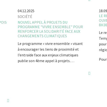
04.12.2025
18.0
LE R
SOCIÉTÉ
OUVE
POIS
NOUVEL APPEL À PROJETS DU
8H3
PROGRAMME "VIVRE ENSEMBLE" POUR
RENFORCER LA SOLIDARITÉ FACE AUX
Le re
CHANGEMENTS CLIMATIQUES
Templ
Le programme « vivre ensemble » visant
pour 
à encourager les liens de proximité et
régi
l’entraide face aux enjeux climatiques
Pour
publie son 4ème appel à projets.…