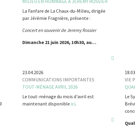
MILIEU EN HOMMAGE À JEREMY ROSSIER
La Fanfare de La Chaux-du-Milieu, dirigée
par Jérémie Fragnière, présente :
Concert en souvenir de Jeremy Rossier
Dimanche 21 juin 2026, 10h30, au…
23.04.2026
18.0
COMMUNICATIONS IMPORTANTES
VIE 
TOUT-MÉNAGE AVRIL 2026
QUAL
Le tout-ménage du mois d'avril est
Le Sy
9
maintenant disponible
ici
.
Brévi
conce
Qual