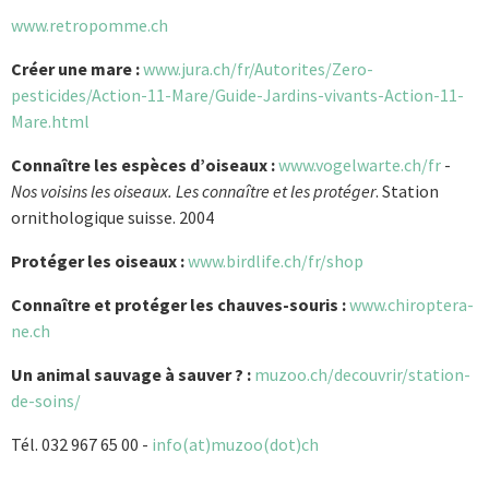
www.retropomme.ch
Créer une mare :
www.jura.ch/fr/Autorites/Zero-
pesticides/Action-11-Mare/Guide-Jardins-vivants-Action-11-
Mare.html
Connaître les espèces d’oiseaux :
www.vogelwarte.ch/fr
-
Nos voisins les oiseaux. Les connaître et les protéger
. Station
ornithologique suisse. 2004
Protéger les oiseaux :
www.birdlife.ch/fr/shop
Connaître et protéger les chauves-souris :
www.chiroptera-
ne.ch
Un animal sauvage à sauver ? :
muzoo.ch/decouvrir/station-
de-soins/
Tél. 032 967 65 00 -
info(at)muzoo(dot)ch