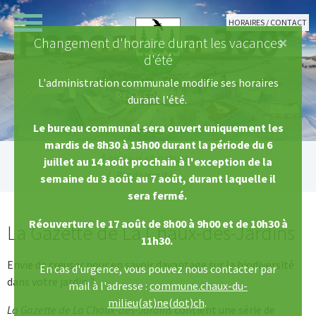
Aller au contenu principal
HORAIRES / CONTACT
×
Changement d'horaire durant les vacances
d'été
L'administration communale modifie ses horaires
durant l'été.
Le bureau communal sera ouvert uniquement les
mardis de 8h30 à 15h00 durant la période du 6
Vous êtes ici:
Animaux et nature
juillet au 14 août prochain à l'exception de la
Biodiversité
semaine du 3 août au 7 août, durant laquelle il
sera fermé.
Réouverture le 17 août de 8h00 à 9h00 et de 10h30 à
La Gazette de La Chaux-des-Jardins
11h30.
Envie de creuser pour en savoir davantage sur la biodiversité
En cas d'urgence, vous pouvez nous contacter par
dans votre jardin ?
mail à l'adresse :
commune.chaux-du-
milieu(at)ne(dot)ch
.
La Gazette de La Chaux-des-Jardins
contient une série de