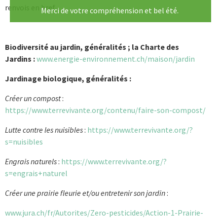
renvois en bref.
Merci de votre compréhension et bel été.
Biodiversité au jardin, généralités ; la Charte des
Jardins :
www.energie-environnement.ch/maison/jardin
Jardinage biologique, généralités :
Créer un compost
:
https://www.terrevivante.org/contenu/faire-son-compost/
Lutte contre les nuisibles
:
https://www.terrevivante.org/?
s=nuisibles
Engrais naturels
:
https://www.terrevivante.org/?
s=engrais+naturel
Créer une prairie fleurie et/ou entretenir son jardin
:
www.jura.ch/fr/Autorites/Zero-pesticides/Action-1-Prairie-