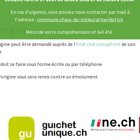
En cas d'urgence, vous pouvez nous contacter par mail à
l'adresse :
commune.chaux-du-milieu(at)ne(dot)ch
.
'origine
Merci de votre compréhension et bel été.
igine peut être demandé auprès de l'
état civil compétent
de son
e.
oit se faire sous forme écrite ou par téléphone.
d'origine vous sera remis contre un émolument.