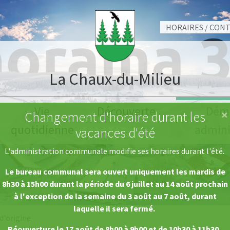
HORAIRES / CON
La Chaux-du-Milieu
Vie
Découverte
Dém
×
Changement d'horaire durant les
quotidienne
admini
vacances d'été
L'administration communale modifie ses horaires durant l'été.
Le bureau communal sera ouvert uniquement les mardis de
8h30 à 15h00 durant la période du 6 juillet au 14 août prochain
à l'exception de la semaine du 3 août au 7 août, durant
laquelle il sera fermé.
d'origine
Réouverture le 17 août de 8h00 à 9h00 et de 10h30 à 11h30.