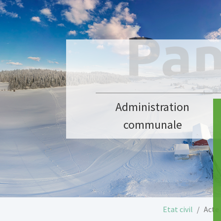
Aller au contenu principal
Administration
communale
Vous êtes ici:
Etat civil
Acte 