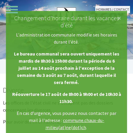
Aller au contenu principal
HORAIRES / CONTACT
×
Changement d'horaire durant les vacances
d'été
L'administration communale modifie ses horaires
durant l'été.
Le bureau communal sera ouvert uniquement les
mardis de 8h30 à 15h00 durant la période du 6
Vous êtes ici:
Etat civil
Divorce
juillet au 14 août prochain à l'exception de la
semaine du 3 août au 7 août, durant laquelle il
sera fermé.
Divorce
Réouverture le 17 août de 8h00 à 9h00 et de 10h30 à
11h30.
Les offices de l'état civil ne s'occupent pas des dossiers
concernant les divorces.
En cas d'urgence, vous pouvez nous contacter par
mail à l'adresse :
commune.chaux-du-
Pour avoir des informations,
cliquez ici
.
milieu(at)ne(dot)ch
.