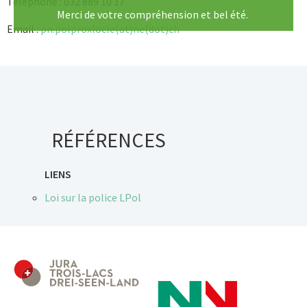
Téléphone : 032 889 10 17
Merci de votre compréhension et bel été.
Email :
pn.polproxlocle(at)ne(dot)ch
RÉFÉRENCES
LIENS
Loi sur la police LPol