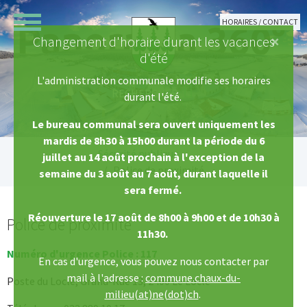
Aller au contenu principal
HORAIRES / CONTACT
×
Changement d'horaire durant les vacances
d'été
L'administration communale modifie ses horaires
durant l'été.
Le bureau communal sera ouvert uniquement les
mardis de 8h30 à 15h00 durant la période du 6
Vous êtes ici:
Sécurité publique
juillet au 14 août prochain à l'exception de la
Police de proximité
semaine du 3 août au 7 août, durant laquelle il
sera fermé.
Réouverture le 17 août de 8h00 à 9h00 et de 10h30 à
Police de proximité
11h30.
Numéro d'urgence Police : 117
En cas d'urgence, vous pouvez nous contacter par
mail à l'adresse :
commune.chaux-du-
Poste du Locle, Grand-Rue 13, 2400 Le Locle
milieu(at)ne(dot)ch
.